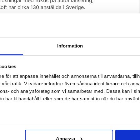
lösningar med fokus på automatisering,
ft har cirka 130 anställda i Sverige.
 framgångsresa tillsammans med Mysofts
lattform Softadmin® får vi nu ett ännu
 Norge och Sverige, säger Emil Gyllenring, vd
Information
 del av en större organisation som Multisoft. Vi
fts standardlösningar för våra kunder, men
cookies
om Softadmin® ger, säger Stein Grestad,
e för att anpassa innehållet och annonserna till användarna, tillh
vår trafik. Vi vidarebefordrar även sådana identifierare och anna
nnons- och analysföretag som vi samarbetar med. Dessa kan i sin
het och samtliga medarbetare. Transaktionen
har tillhandahållit eller som de har samlat in när du har använt 
ft.no | http://www.amplio.se
Anpassa