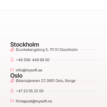
Stockholm
Brunkebergstorg 5, 111 51 Stockholm
+46 (0)8-449 89 00
info@mysoft.se
Oslo
Østensjøveien 27, 0661 Oslo, Norge
+47 23 05 22 00
firmapost@mysoft.no