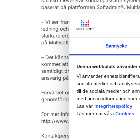
Multisoft levererar kundanpassade system
baserat på plattformen Softadmin®. Multiso
– Vi ser fram emot att fortsätta Mysofts
ledning och medarbetare. Med Multisofts p
starkare erbjudande till marknaden i både
på Multisoft.
Samtycke
– Det känns helt rätt för Mysoft att bli en
kommer att fortsätta fokusera på Microso
Denna webbplats använder 
samtidigt dra nytta av alla de fördelar s
Vi använder enhetsidentifierar
ansvarig på Mysoft.
sociala medier och analysera 
till de sociala medier och a
Förvärvet omfattar hela Mysofts verksam
med annan information som du 
genomfördes den 12 maj 2025.
Läs vår
Integritetspolicy
For mer information, besök
Läs mer om våra
Cookies
http://www.multisoft.se | http://www.myso
Kontaktpersoner: