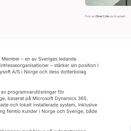
Foto av
Oliver Cole
via Unsplash
n® Member – en av Sveriges ledande
tresseorganisationer – stärker sin position i
soft A/S i Norge och dess dotterbolag
 av programvarulösningar för
ge, baserat på Microsoft Dynamics 365.
e och lokalt installerade system, inklusive
kring femtio kunder i Norge och Sverige, både